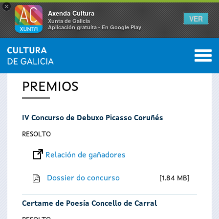
×
Axenda Cultura
VER
Xunta de Galicia
Aplicación gratuíta - En Google Play
Saltar al menú
M
INICIO
0
Vostede
PREMIOS
está
IV Concurso de Debuxo Picasso Coruñés
aquí
RESOLTO
Relación de gañadores
Dossier do concurso
1.84 MB
Certame de Poesía Concello de Carral