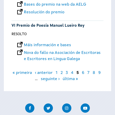
Bases do premio na web da AELG
Resolución do premio
VI Premio de Poesía Manuel Lueiro Rey
RESOLTO
Máis información e bases
Nova do fallo na Asociación de Escritoras
e Escritores en Lingua Galega
Páxinas
« primeira
‹ anterior
1
2
3
4
5
6
7
8
9
…
seguinte ›
última »
Facebook
Twitter
Instagram
Youtube