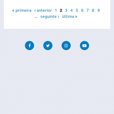
Páxinas
« primeira
‹ anterior
1
2
3
4
5
6
7
8
9
…
seguinte ›
última »
Facebook
Twitter
Instagram
Youtube