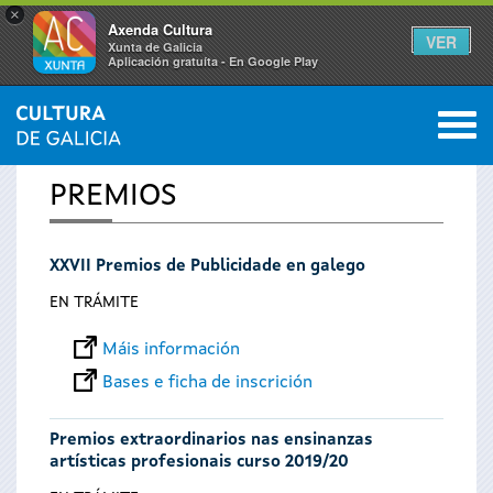
×
Axenda Cultura
VER
Xunta de Galicia
Aplicación gratuíta - En Google Play
Saltar al menú
M
INICIO
0
Vostede
PREMIOS
está
XXVII Premios de Publicidade en galego
aquí
EN TRÁMITE
Máis información
Bases e ficha de inscrición
Premios extraordinarios nas ensinanzas
artísticas profesionais curso 2019/20