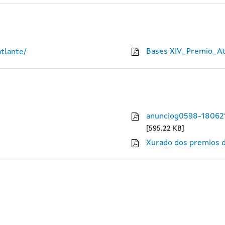
Bases XIV_Premio_At
tlante/
anunciog0598-18062
595.22 KB
Xurado dos premios d