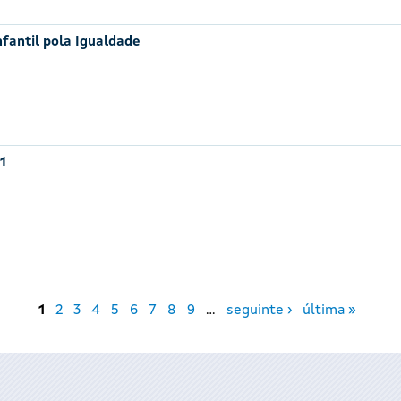
nfantil pola Igualdade
1
1
2
3
4
5
6
7
8
9
…
seguinte ›
última »