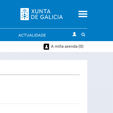
Menu
Toggle
ACTUALIDADE
search
A miña axenda (0)