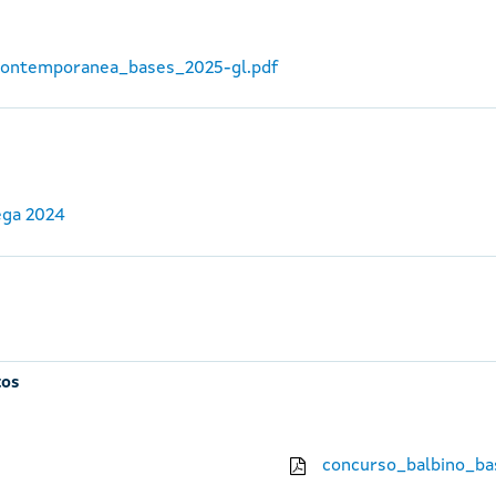
_contemporanea_bases_2025-gl.pdf
ega 2024
tos
concurso_balbino_ba