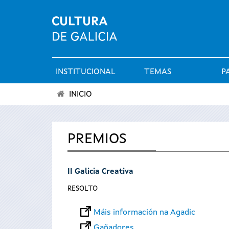
INSTITUCIONAL
TEMAS
P
Menú
INICIO
principal
Vostede
está
PREMIOS
aquí
II Galicia Creativa
RESOLTO
Máis información na Agadic
Gañadores