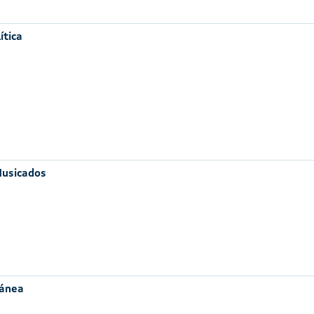
ítica
Musicados
ránea