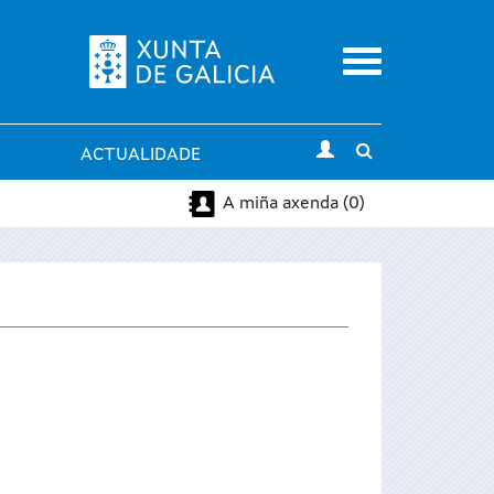
Menu
Toggle
ACTUALIDADE
search
A miña axenda (0)