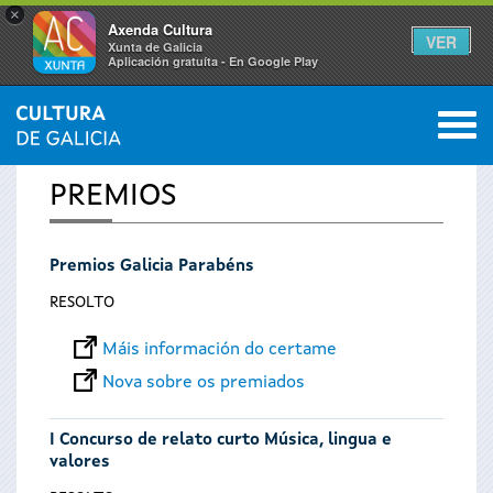
×
Axenda Cultura
VER
Xunta de Galicia
Aplicación gratuíta - En Google Play
Saltar al menú
M
INICIO
0
Vostede
PREMIOS
está
Premios Galicia Parabéns
aquí
RESOLTO
Máis información do certame
Nova sobre os premiados
I Concurso de relato curto Música, lingua e
valores