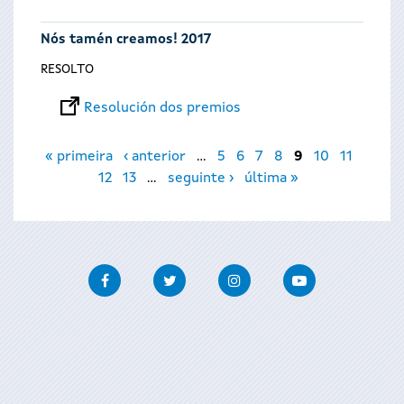
Nós tamén creamos! 2017
RESOLTO
Resolución dos premios
Páxinas
« primeira
‹ anterior
…
5
6
7
8
9
10
11
12
13
…
seguinte ›
última »
Facebook
Twitter
Instagram
Youtube