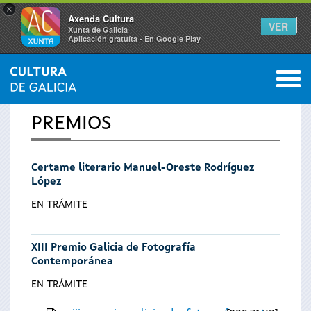
×
Axenda Cultura
VER
Xunta de Galicia
Aplicación gratuíta - En Google Play
Saltar al menú
M
INICIO
0
Vostede
PREMIOS
está
Certame literario Manuel-Oreste Rodríguez
aquí
López
EN TRÁMITE
XIII Premio Galicia de Fotografía
Contemporánea
EN TRÁMITE