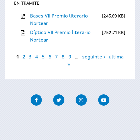
EN TRÁMITE
Bases VII Premio literario
243.69 KB
Nortear
Díptico VII Premio literario
752.71 KB
Nortear
Páxinas
1
2
3
4
5
6
7
8
9
…
seguinte ›
última
»
Facebook
Twitter
Instagram
Youtube