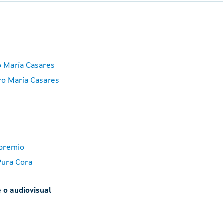
o María Casares
ro María Casares
 premio
Pura Cora
 o audiovisual