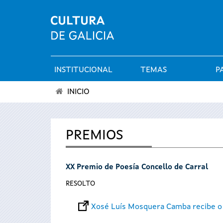
INSTITUCIONAL
TEMAS
P
Menú
INICIO
principal
Vostede
está
PREMIOS
aquí
XX Premio de Poesía Concello de Carral
RESOLTO
Xosé Luís Mosquera Camba recibe o 