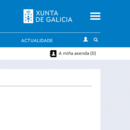
Menu
Toggle
ACTUALIDADE
search
A miña axenda (0)