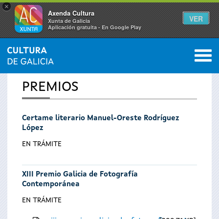
×
Axenda Cultura
VER
Xunta de Galicia
Aplicación gratuíta - En Google Play
Saltar al menú
M
INICIO
0
Vostede
PREMIOS
está
Certame literario Manuel-Oreste Rodríguez
aquí
López
EN TRÁMITE
XIII Premio Galicia de Fotografía
Contemporánea
EN TRÁMITE