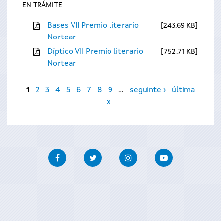
EN TRÁMITE
Bases VII Premio literario
243.69 KB
Nortear
Díptico VII Premio literario
752.71 KB
Nortear
Páxinas
1
2
3
4
5
6
7
8
9
…
seguinte ›
última
»
Facebook
Twitter
Instagram
Youtube