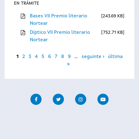
EN TRÁMITE
Bases VII Premio literario
243.69 KB
Nortear
Díptico VII Premio literario
752.71 KB
Nortear
Páxinas
1
2
3
4
5
6
7
8
9
…
seguinte ›
última
»
Facebook
Twitter
Instagram
Youtube