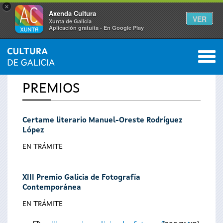
×
Axenda Cultura
VER
Xunta de Galicia
Aplicación gratuíta - En Google Play
Saltar al menú
M
INICIO
0
Vostede
PREMIOS
está
Certame literario Manuel-Oreste Rodríguez
aquí
López
EN TRÁMITE
XIII Premio Galicia de Fotografía
Contemporánea
EN TRÁMITE