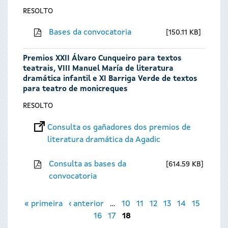
RESOLTO
Bases da convocatoria
150.11 KB
Premios XXII Álvaro Cunqueiro para textos
teatrais, VIII Manuel María de literatura
dramática infantil e XI Barriga Verde de textos
para teatro de monicreques
RESOLTO
Consulta os gañadores dos premios de
literatura dramática da Agadic
Consulta as bases da
614.59 KB
convocatoria
Páxinas
« primeira
‹ anterior
…
10
11
12
13
14
15
16
17
18