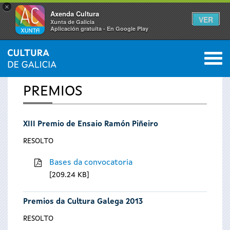
×
Axenda Cultura
VER
Xunta de Galicia
Aplicación gratuíta - En Google Play
Saltar al menú
M
INICIO
0
Vostede
PREMIOS
está
XIII Premio de Ensaio Ramón Piñeiro
aquí
RESOLTO
Bases da convocatoria
209.24 KB
Premios da Cultura Galega 2013
RESOLTO