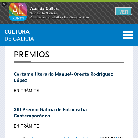
×
Axenda Cultura
VER
Xunta de Galicia
Aplicación gratuíta - En Google Play
Saltar al menú
M
INICIO
0
Vostede
PREMIOS
está
Certame literario Manuel-Oreste Rodríguez
aquí
López
EN TRÁMITE
XIII Premio Galicia de Fotografía
Contemporánea
EN TRÁMITE