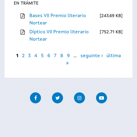
EN TRÁMITE
Bases VII Premio literario
243.69 KB
Nortear
Díptico VII Premio literario
752.71 KB
Nortear
Páxinas
1
2
3
4
5
6
7
8
9
…
seguinte ›
última
»
Facebook
Twitter
Instagram
Youtube