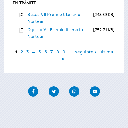
EN TRÁMITE
Bases VII Premio literario
243.69 KB
Nortear
Díptico VII Premio literario
752.71 KB
Nortear
Páxinas
1
2
3
4
5
6
7
8
9
…
seguinte ›
última
»
Facebook
Twitter
Instagram
Youtube