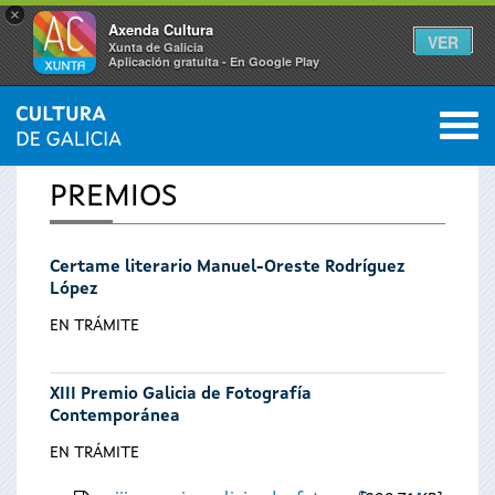
×
Axenda Cultura
VER
Xunta de Galicia
Aplicación gratuíta - En Google Play
Saltar al menú
M
INICIO
0
Vostede
PREMIOS
está
Certame literario Manuel-Oreste Rodríguez
aquí
López
EN TRÁMITE
XIII Premio Galicia de Fotografía
Contemporánea
EN TRÁMITE