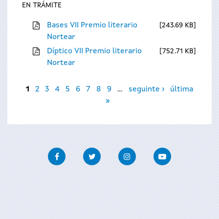
EN TRÁMITE
Bases VII Premio literario
243.69 KB
Nortear
Díptico VII Premio literario
752.71 KB
Nortear
Páxinas
1
2
3
4
5
6
7
8
9
…
seguinte ›
última
»
Facebook
Twitter
Instagram
Youtube