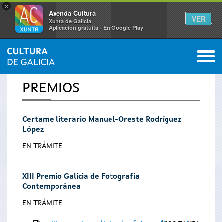
×
Axenda Cultura
VER
Xunta de Galicia
Aplicación gratuíta - En Google Play
Saltar al menú
M
INICIO
0
Vostede
PREMIOS
está
Certame literario Manuel-Oreste Rodríguez
aquí
López
EN TRÁMITE
XIII Premio Galicia de Fotografía
Contemporánea
EN TRÁMITE