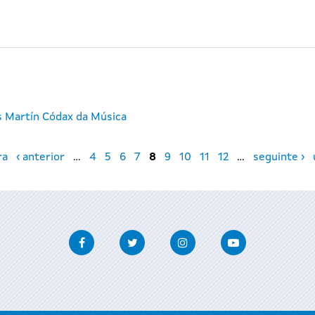
s Martín Códax da Música
ra
‹ anterior
…
4
5
6
7
8
9
10
11
12
…
seguinte ›
Facebook
Twitter
Instagram
Youtube