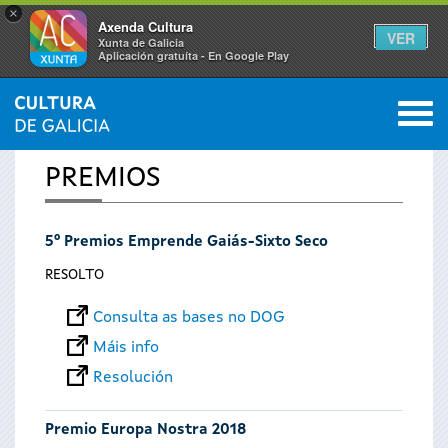
×
Axenda Cultura
VER
Xunta de Galicia
Aplicación gratuíta - En Google Play
Saltar al menú
M
INICIO
0
Vostede
PREMIOS
está
5º Premios Emprende Gaiás-Sixto Seco
aquí
RESOLTO
Consulta as bases no DOG
Máis info
Resolución
Premio Europa Nostra 2018