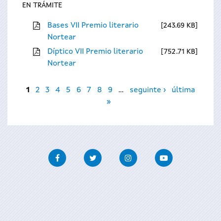
EN TRÁMITE
Bases VII Premio literario
243.69 KB
Nortear
Díptico VII Premio literario
752.71 KB
Nortear
Páxinas
1
2
3
4
5
6
7
8
9
…
seguinte ›
última
»
Facebook
Twitter
Instagram
Youtube