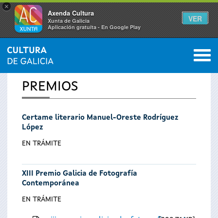
×
Axenda Cultura
VER
Xunta de Galicia
Aplicación gratuíta - En Google Play
Saltar al menú
M
INICIO
0
Vostede
PREMIOS
está
Certame literario Manuel-Oreste Rodríguez
aquí
López
EN TRÁMITE
XIII Premio Galicia de Fotografía
Contemporánea
EN TRÁMITE