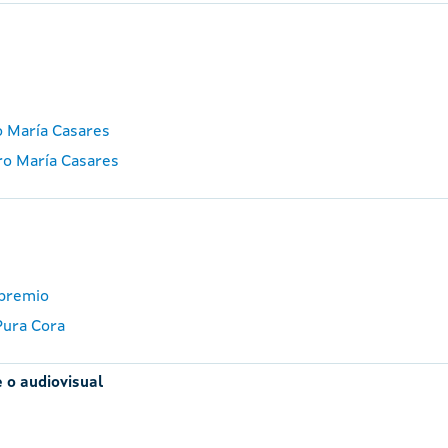
o María Casares
ro María Casares
 premio
Pura Cora
 o audiovisual