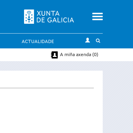
Menu
Toggle
ACTUALIDADE
search
A miña axenda (0)