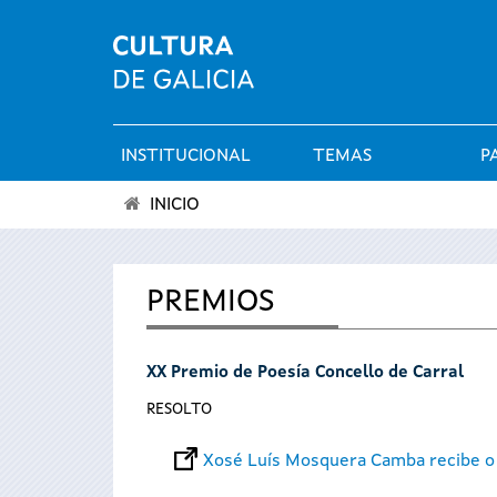
INSTITUCIONAL
TEMAS
P
Menú
INICIO
principal
Vostede
está
PREMIOS
aquí
XX Premio de Poesía Concello de Carral
RESOLTO
Xosé Luís Mosquera Camba recibe o 