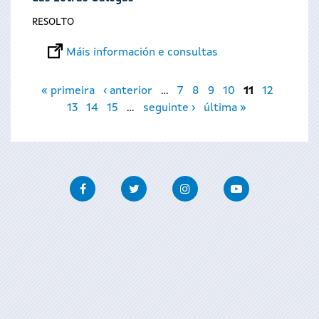
RESOLTO
Máis información e consultas
Páxinas
« primeira
‹ anterior
…
7
8
9
10
11
12
13
14
15
…
seguinte ›
última »
Facebook
Twitter
Instagram
Youtube