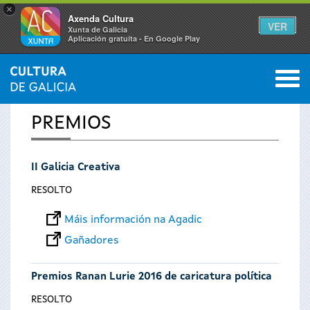
×
Axenda Cultura
VER
Xunta de Galicia
Aplicación gratuíta - En Google Play
Saltar al menú
M
INICIO
0
Vostede
PREMIOS
está
II Galicia Creativa
aquí
RESOLTO
Máis información na Agadic
Gañadores
Premios Ranan Lurie 2016 de caricatura política
RESOLTO