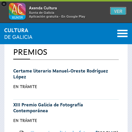
×
Axenda Cultura
VER
Xunta de Galicia
Aplicación gratuíta - En Google Play
Saltar al menú
M
INICIO
0
Vostede
PREMIOS
está
Certame literario Manuel-Oreste Rodríguez
aquí
López
EN TRÁMITE
XIII Premio Galicia de Fotografía
Contemporánea
EN TRÁMITE