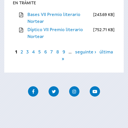
EN TRÁMITE
Bases VII Premio literario
243.69 KB
Nortear
Díptico VII Premio literario
752.71 KB
Nortear
Páxinas
1
2
3
4
5
6
7
8
9
…
seguinte ›
última
»
Facebook
Twitter
Instagram
Youtube