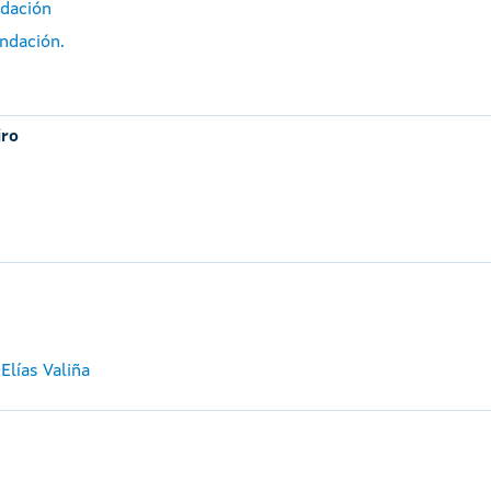
ndación
ndación.
iro
Elías Valiña