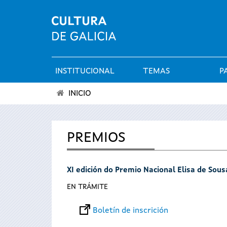
INSTITUCIONAL
TEMAS
P
Menú
INICIO
principal
Vostede
está
PREMIOS
aquí
XI edición do Premio Nacional Elisa de Sou
EN TRÁMITE
Boletín de inscrición