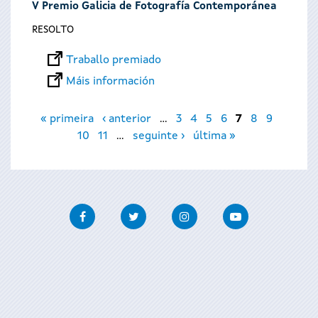
V Premio Galicia de Fotografía Contemporánea
RESOLTO
Traballo premiado
Máis información
Páxinas
« primeira
‹ anterior
…
3
4
5
6
7
8
9
10
11
…
seguinte ›
última »
Facebook
Twitter
Instagram
Youtube