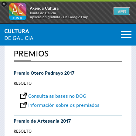
×
Axenda Cultura
VER
Xunta de Galicia
Aplicación gratuíta - En Google Play
Saltar al menú
M
INICIO
0
Vostede
PREMIOS
está
Premio Otero Pedrayo 2017
aquí
RESOLTO
Consulta as bases no DOG
Información sobre os premiados
Premio de Artesanía 2017
RESOLTO