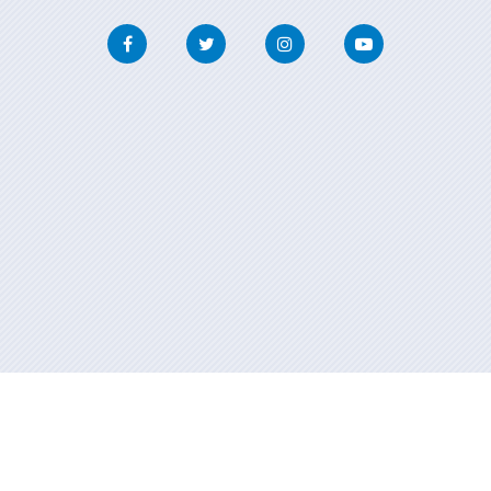
Facebook
Twitter
Instagram
Youtube
Información mantida e publicada na internet pola Xunta de Galicia