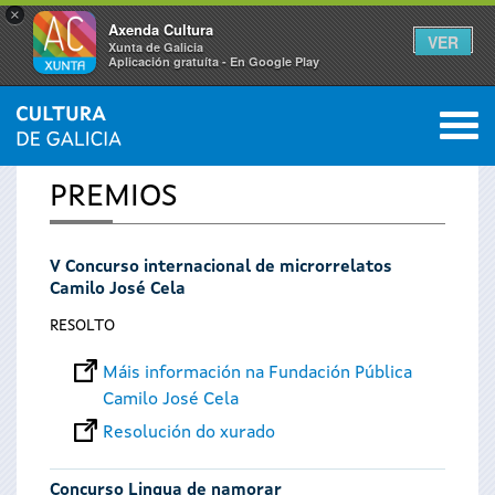
×
Axenda Cultura
VER
Xunta de Galicia
Aplicación gratuíta - En Google Play
Saltar al menú
M
INICIO
0
Vostede
PREMIOS
está
V Concurso internacional de microrrelatos
aquí
Camilo José Cela
RESOLTO
Máis información na Fundación Pública
Camilo José Cela
Resolución do xurado
Concurso Lingua de namorar