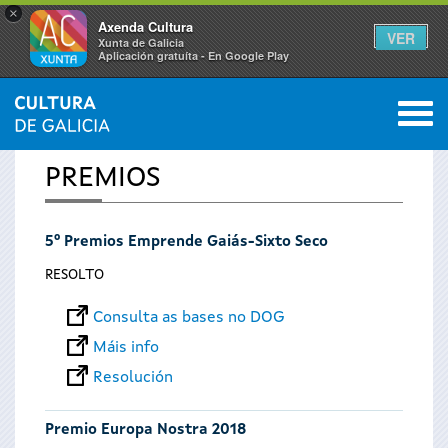
×
Axenda Cultura
VER
Xunta de Galicia
Aplicación gratuíta - En Google Play
Saltar al menú
M
INICIO
0
Vostede
PREMIOS
está
5º Premios Emprende Gaiás-Sixto Seco
aquí
RESOLTO
Consulta as bases no DOG
Máis info
Resolución
Premio Europa Nostra 2018