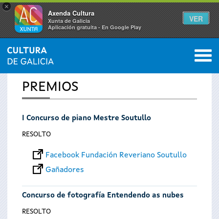
×
Axenda Cultura
VER
Xunta de Galicia
Aplicación gratuíta - En Google Play
Saltar al menú
M
INICIO
0
Vostede
PREMIOS
está
I Concurso de piano Mestre Soutullo
aquí
RESOLTO
Facebook Fundación Reveriano Soutullo
Gañadores
Concurso de fotografía Entendendo as nubes
RESOLTO