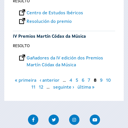
RESOLTO
Centro de Estudos Ibéricos
Resolución do premio
IV Premios Martín Códax da Música
RESOLTO
Gañadores da IV edición dos Premios
Martín Códax da Música
Páxinas
« primeira
‹ anterior
…
4
5
6
7
8
9
10
11
12
…
seguinte ›
última »
Facebook
Twitter
Instagram
Youtube