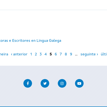
toras e Escritores en Lingua Galega
meira
‹ anterior
1
2
3
4
5
6
7
8
9
…
seguinte ›
últ
Facebook
Twitter
Instagram
Youtube