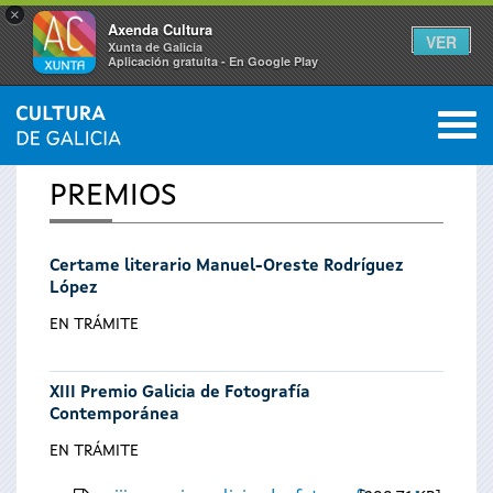
×
Axenda Cultura
VER
Xunta de Galicia
Aplicación gratuíta - En Google Play
Saltar al menú
M
INICIO
0
Vostede
PREMIOS
está
Certame literario Manuel-Oreste Rodríguez
aquí
López
EN TRÁMITE
XIII Premio Galicia de Fotografía
Contemporánea
EN TRÁMITE