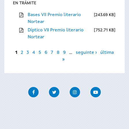
EN TRÁMITE
Bases VII Premio literario
243.69 KB
Nortear
Díptico VII Premio literario
752.71 KB
Nortear
Páxinas
1
2
3
4
5
6
7
8
9
…
seguinte ›
última
»
Facebook
Twitter
Instagram
Youtube