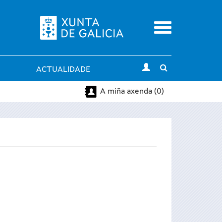
Menu
Toggle
ACTUALIDADE
search
A miña axenda (0)