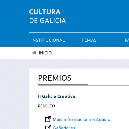
INSTITUCIONAL
TEMAS
P
Menú
INICIO
principal
Vostede
está
PREMIOS
aquí
II Galicia Creativa
RESOLTO
Máis información na Agadic
Gañadores