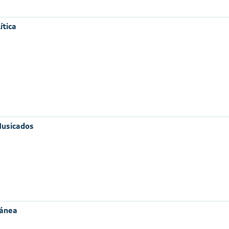
ítica
Musicados
ránea