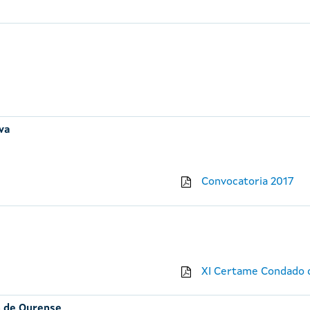
iva
Convocatoria 2017
XI Certame Condado d
n de Ourense