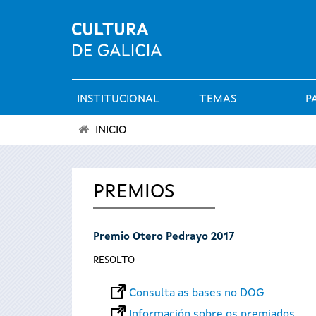
INSTITUCIONAL
TEMAS
P
Menú
INICIO
principal
Vostede
está
PREMIOS
aquí
Premio Otero Pedrayo 2017
RESOLTO
Consulta as bases no DOG
Información sobre os premiados