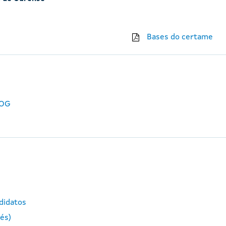
Bases do certame
DOG
ndidatos
lés)