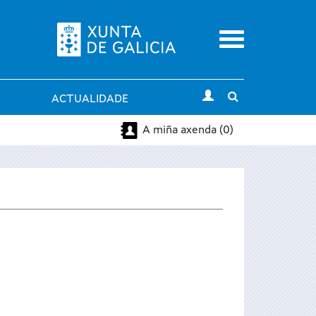
Menu
Toggle
ACTUALIDADE
search
A miña axenda (0)