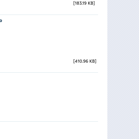
183.19 KB
o
410.96 KB