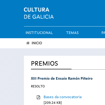
INSTITUCIONAL
TEMAS
P
Menú
INICIO
principal
Vostede
está
PREMIOS
aquí
XIII Premio de Ensaio Ramón Piñeiro
RESOLTO
Bases da convocatoria
209.24 KB