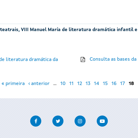
eatrais, VIII Manuel María de literatura dramática infantil e
Consulta as bases da
e literatura dramática da
« primeira
‹ anterior
…
10
11
12
13
14
15
16
17
18
Facebook
Twitter
Instagram
Youtube