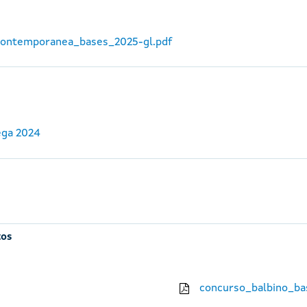
_contemporanea_bases_2025-gl.pdf
ega 2024
tos
concurso_balbino_ba