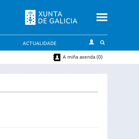
Menu
Toggle
ACTUALIDADE
search
A miña axenda (0)