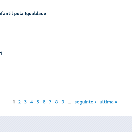
nfantil pola Igualdade
1
1
2
3
4
5
6
7
8
9
…
seguinte ›
última »