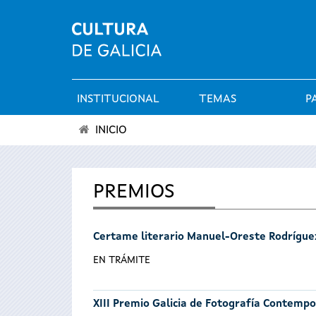
INSTITUCIONAL
TEMAS
P
Menú
INICIO
principal
Vostede
está
PREMIOS
aquí
Certame literario Manuel-Oreste Rodrígue
EN TRÁMITE
XIII Premio Galicia de Fotografía Contemp