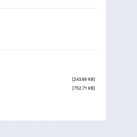
243.69 KB
752.71 KB