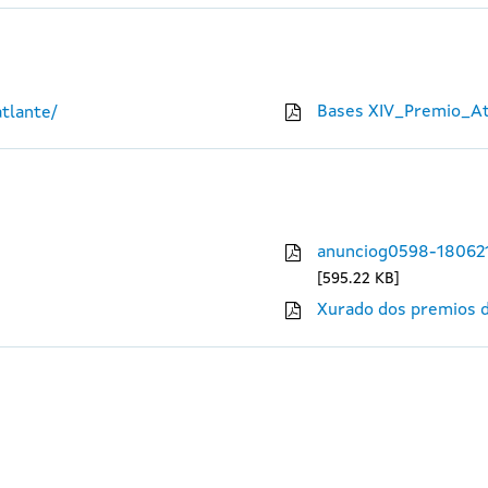
Bases XIV_Premio_At
tlante/
anunciog0598-18062
595.22 KB
Xurado dos premios d