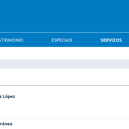
Saltar al menú
ATRIMONIO
ESPECIAIS
SERVIZOS
z López
oránea