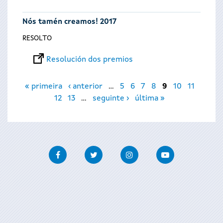
Nós tamén creamos! 2017
RESOLTO
Resolución dos premios
Páxinas
« primeira
‹ anterior
…
5
6
7
8
9
10
11
12
13
…
seguinte ›
última »
Facebook
Twitter
Instagram
Youtube