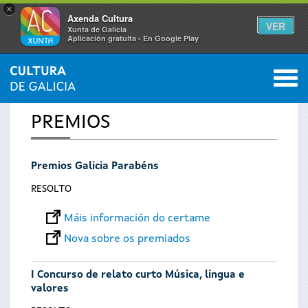
×
Axenda Cultura
VER
Xunta de Galicia
Aplicación gratuíta - En Google Play
Saltar al menú
M
INICIO
0
Vostede
PREMIOS
está
Premios Galicia Parabéns
aquí
RESOLTO
Máis información do certame
Nova sobre os premiados
I Concurso de relato curto Música, lingua e
valores