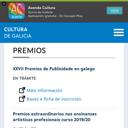
×
Axenda Cultura
VER
Xunta de Galicia
Aplicación gratuíta - En Google Play
Saltar al menú
M
INICIO
0
Vostede
PREMIOS
está
XXVII Premios de Publicidade en galego
aquí
EN TRÁMITE
Máis información
Bases e ficha de inscrición
Premios extraordinarios nas ensinanzas
artísticas profesionais curso 2019/20