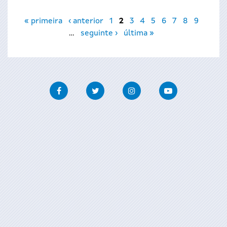
Páxinas
« primeira
‹ anterior
1
2
3
4
5
6
7
8
9
…
seguinte ›
última »
Facebook
Twitter
Instagram
Youtube