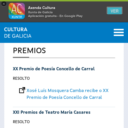
×
Axenda Cultura
VER
Xunta de Galicia
Aplicación gratuíta - En Google Play
Saltar al menú
M
INICIO
0
Vostede
PREMIOS
está
XX Premio de Poesía Concello de Carral
aquí
RESOLTO
Xosé Luís Mosquera Camba recibe o XX
Premio de Poesía Concello de Carral
XXI Premios de Teatro María Casares
RESOLTO