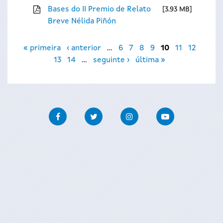
Bases do II Premio de Relato
3.93 MB
Breve Nélida Piñón
Páxinas
« primeira
‹ anterior
…
6
7
8
9
10
11
12
13
14
…
seguinte ›
última »
Facebook
Twitter
Instagram
Youtube