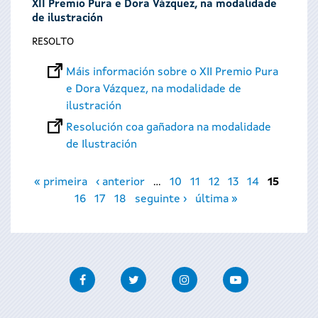
XII Premio Pura e Dora Vázquez, na modalidade
de ilustración
RESOLTO
Máis información sobre o XII Premio Pura
e Dora Vázquez, na modalidade de
ilustración
Resolución coa gañadora na modalidade
de Ilustración
Páxinas
« primeira
‹ anterior
…
10
11
12
13
14
15
16
17
18
seguinte ›
última »
Facebook
Twitter
Instagram
Youtube