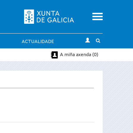
Menu
Toggle
ACTUALIDADE
search
A miña axenda (0)