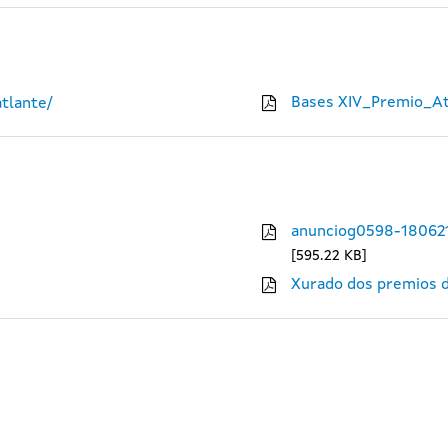
Bases XIV_Premio_At
tlante/
anunciog0598-18062
595.22 KB
Xurado dos premios d