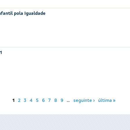
nfantil pola Igualdade
1
1
2
3
4
5
6
7
8
9
…
seguinte ›
última »