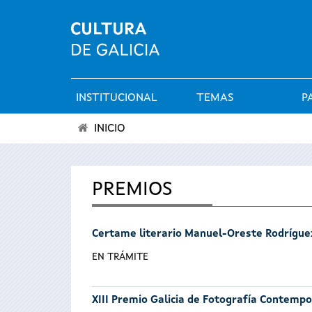
INSTITUCIONAL
TEMAS
P
Menú
INICIO
principal
Vostede
está
PREMIOS
aquí
Certame literario Manuel-Oreste Rodrígue
EN TRÁMITE
XIII Premio Galicia de Fotografía Contemp