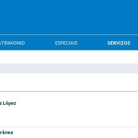
Saltar al menú
ATRIMONIO
ESPECIAIS
SERVIZOS
z López
oránea