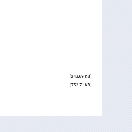
243.69 KB
752.71 KB