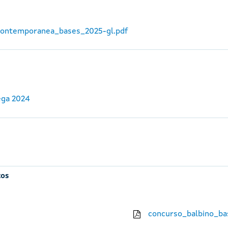
_contemporanea_bases_2025-gl.pdf
ega 2024
tos
concurso_balbino_ba