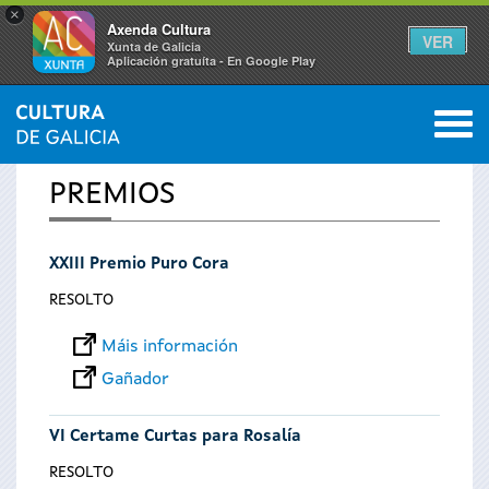
×
Axenda Cultura
VER
Xunta de Galicia
Aplicación gratuíta - En Google Play
Saltar al menú
M
INICIO
0
Vostede
PREMIOS
está
XXIII Premio Puro Cora
aquí
RESOLTO
Máis información
Gañador
VI Certame Curtas para Rosalía
RESOLTO