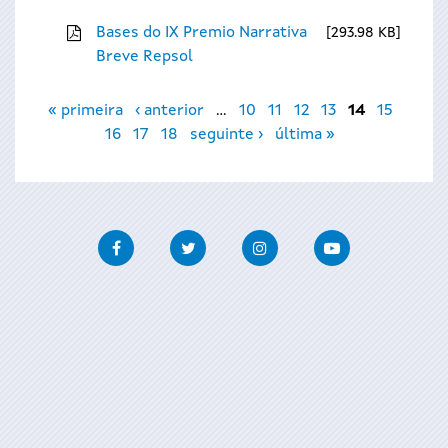
Bases do IX Premio Narrativa
293.98 KB
Breve Repsol
Páxinas
« primeira
‹ anterior
…
10
11
12
13
14
15
16
17
18
seguinte ›
última »
Facebook
Twitter
Instagram
Youtube