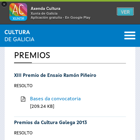
×
Axenda Cultura
VER
Xunta de Galicia
Aplicación gratuíta - En Google Play
Saltar al menú
M
INICIO
0
Vostede
PREMIOS
está
XIII Premio de Ensaio Ramón Piñeiro
aquí
RESOLTO
Bases da convocatoria
209.24 KB
Premios da Cultura Galega 2013
RESOLTO