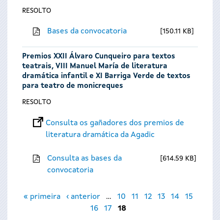
RESOLTO
Bases da convocatoria
150.11 KB
Premios XXII Álvaro Cunqueiro para textos
teatrais, VIII Manuel María de literatura
dramática infantil e XI Barriga Verde de textos
para teatro de monicreques
RESOLTO
Consulta os gañadores dos premios de
literatura dramática da Agadic
Consulta as bases da
614.59 KB
convocatoria
Páxinas
« primeira
‹ anterior
…
10
11
12
13
14
15
16
17
18