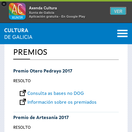
×
Axenda Cultura
VER
Xunta de Galicia
Aplicación gratuíta - En Google Play
Saltar al menú
M
INICIO
0
Vostede
PREMIOS
está
Premio Otero Pedrayo 2017
aquí
RESOLTO
Consulta as bases no DOG
Información sobre os premiados
Premio de Artesanía 2017
RESOLTO