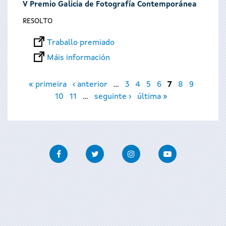
V Premio Galicia de Fotografía Contemporánea
RESOLTO
Traballo premiado
Máis información
Páxinas
« primeira
‹ anterior
…
3
4
5
6
7
8
9
10
11
…
seguinte ›
última »
Facebook
Twitter
Instagram
Youtube