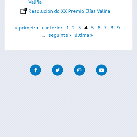
Valiña
Resolución do XX Premio Elías Valiña
Páxinas
« primeira
‹ anterior
1
2
3
4
5
6
7
8
9
…
seguinte ›
última »
Facebook
Twitter
Instagram
Youtube