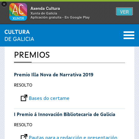
×
Axenda Cultura
VER
Xunta de Galicia
Aplicación gratuíta - En Google Play
Saltar al menú
M
INICIO
0
Vostede
PREMIOS
está
Premio Illa Nova de Narrativa 2019
aquí
RESOLTO
Bases do certame
I Premio á Innovación Bibliotecaria de Galicia
RESOLTO
Pautas para a redacción e presentación