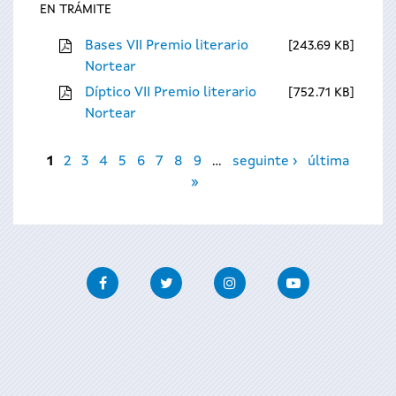
EN TRÁMITE
Bases VII Premio literario
243.69 KB
Nortear
Díptico VII Premio literario
752.71 KB
Nortear
Páxinas
1
2
3
4
5
6
7
8
9
…
seguinte ›
última
»
Facebook
Twitter
Instagram
Youtube