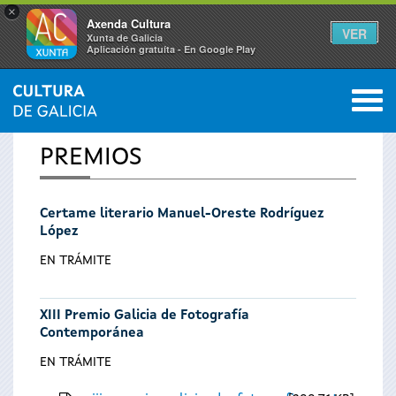
×
Axenda Cultura
VER
Xunta de Galicia
Aplicación gratuíta - En Google Play
Saltar al menú
M
INICIO
0
Vostede
PREMIOS
está
Certame literario Manuel-Oreste Rodríguez
aquí
López
EN TRÁMITE
XIII Premio Galicia de Fotografía
Contemporánea
EN TRÁMITE