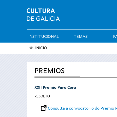
INSTITUCIONAL
TEMAS
P
Menú
INICIO
principal
Vostede
está
PREMIOS
aquí
XXII Premio Puro Cora
RESOLTO
Consulta a convocatorio do Premio