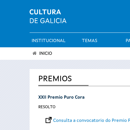
INSTITUCIONAL
TEMAS
P
Menú
INICIO
principal
Vostede
está
PREMIOS
aquí
XXII Premio Puro Cora
RESOLTO
Consulta a convocatorio do Premio