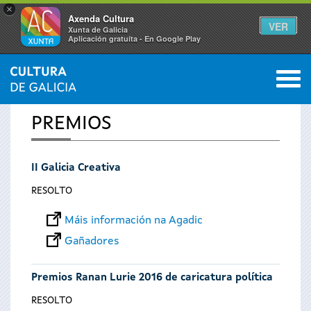
×
Axenda Cultura
VER
Xunta de Galicia
Aplicación gratuíta - En Google Play
Saltar al menú
M
INICIO
0
Vostede
PREMIOS
está
II Galicia Creativa
aquí
RESOLTO
Máis información na Agadic
Gañadores
Premios Ranan Lurie 2016 de caricatura política
RESOLTO