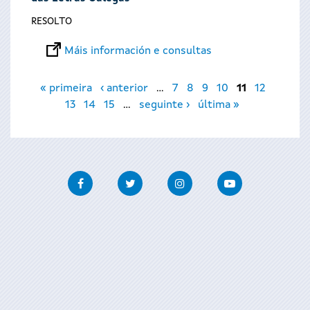
RESOLTO
Máis información e consultas
Páxinas
« primeira
‹ anterior
…
7
8
9
10
11
12
13
14
15
…
seguinte ›
última »
Facebook
Twitter
Instagram
Youtube