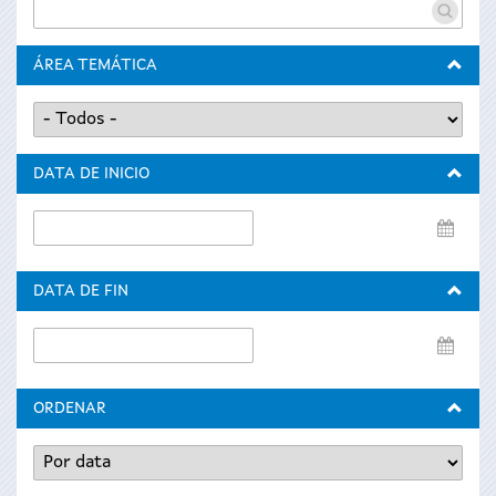
ÁREA TEMÁTICA
DATA DE INICIO
Data
de
inicio
DATA DE FIN
Data
de
fin
ORDENAR