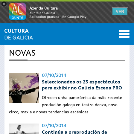
×
Axenda Cultura
VER
Xunta de Galicia
Aplicación gratuíta - En Google Play
Saltar al menú
M
INICIO
›
ACTUALIDADE
0
Vostede
NOVAS
está
aquí
07/10/2014
Seleccionados os 23 espectáculos
para exhibir no Galicia Escena PRO
Ofrecen unha panorámica da máis recente
produción galega en teatro danza, novo
circo, maxia e novas tendencias escénicas
07/10/2014
Continúa a preprodución de