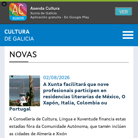
×
Axenda Cultura
VER
Xunta de Galicia
Aplicación gratuíta - En Google Play
Saltar al menú
M
INICIO
›
ACTUALIDADE
0
Vostede
NOVAS
está
aquí
02/08/2026
A Xunta facilitará que nove
profesionais participen en
residencias literarias de México, O
Xapón, Italia, Colombia ou
Portugal
A Consellería de Cultura, Lingua e Xuventude financia estas
estadías fóra da Comunidade Autónoma, que tamén inclúen
as cidades de Almería e Xixón