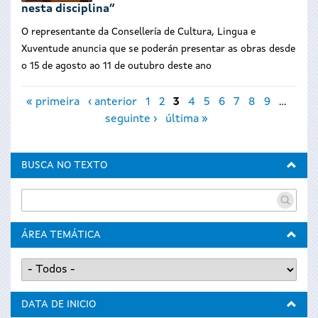
nesta disciplina”
O representante da Consellería de Cultura, Lingua e
Xuventude anuncia que se poderán presentar as obras desde
o 15 de agosto ao 11 de outubro deste ano
Páxinas
« primeira
‹ anterior
1
2
3
4
5
6
7
8
9
…
seguinte ›
última »
BUSCA NO TEXTO
ÁREA TEMÁTICA
DATA DE INICIO