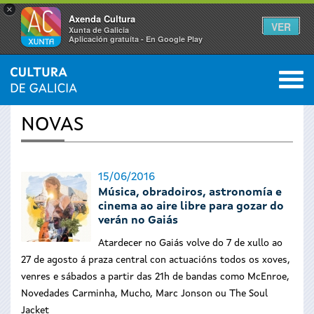
×
Axenda Cultura
VER
Xunta de Galicia
Aplicación gratuíta - En Google Play
Saltar al menú
M
INICIO
›
ACTUALIDADE
0
Vostede
NOVAS
está
aquí
15/06/2016
Música, obradoiros, astronomía e
cinema ao aire libre para gozar do
verán no Gaiás
Atardecer no Gaiás volve do 7 de xullo ao
27 de agosto á praza central con actuacións todos os xoves,
venres e sábados a partir das 21h de bandas como McEnroe,
Novedades Carminha, Mucho, Marc Jonson ou The Soul
Jacket