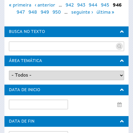
Páxinas
« primeira
‹ anterior
…
942
943
944
945
946
947
948
949
950
…
seguinte ›
última »
BUSCA NO TEXTO
ÁREA TEMÁTICA
DATA DE INICIO
Data
de
inicio
DATA DE FIN