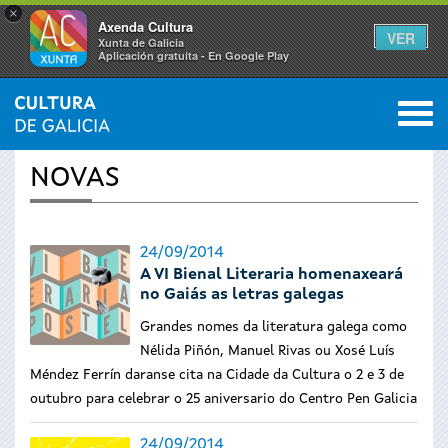
×
Axenda Cultura
VER
Xunta de Galicia
Aplicación gratuíta - En Google Play
Saltar al menú
M
INICIO
›
ACTUALIDADE
0
Vostede
NOVAS
está
aquí
24/09/2014
A VI Bienal Literaria homenaxeará
no Gaiás as letras galegas
Grandes nomes da literatura galega como
Nélida Piñón, Manuel Rivas ou Xosé Luís
Méndez Ferrín daranse cita na Cidade da Cultura o 2 e 3 de
outubro para celebrar o 25 aniversario do Centro Pen Galicia
24/09/2014