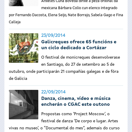
Ánxeles Cuña Bóveda dirixe a peza orixinal da
mexicana Bárbara Colio cun elenco integrado
por Fernando Dacosta, Elena Seijo, Nate Borrajo, Sabela Gago e Fina
Calleja
23/09/2014
Galicreques ofrece 65 funcións e
un ciclo dedicado a Cortázar
O festival de monicreques desenvolverase
en Santiago, do 27 de setembro ao 5 de
outubro, onde participarán 21 compañías galegas e de fóra
de Galicia
22/09/2014
Danza, cinema, vídeo e música
encherán o CGAC este outono
Propostas como ‘Project Moscow’, o
festival de danza ‘De corpo e lugar. Artes
vivas no museo’, o “Documental do mes”, ademais do curso