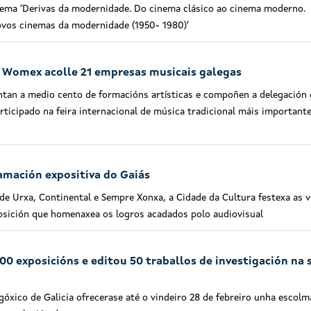
ema ‘Derivas da modernidade. Do cinema clásico ao cinema moderno.
novos cinemas da modernidade (1950- 1980)’
n Womex acolle 21 empresas musicais galegas
tan a medio cento de formacións artísticas e compoñen a delegación 
ticipado na feira internacional de música tradicional máis important
ramación expositiva do Gaiás
de Urxa, Continental e Sempre Xonxa, a Cidade da Cultura festexa as 
osición que homenaxea os logros acadados polo audiovisual
0 exposicións e editou 50 traballos de investigación na 
óxico de Galicia ofrecerase até o vindeiro 28 de febreiro unha escolm