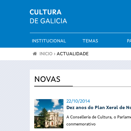
INSTITUCIONAL
TEMAS
P
Menú
INICIO
›
ACTUALIDADE
principal
Vostede
está
NOVAS
aquí
22/10/2014
Dez anos do Plan Xeral de N
A Consellería de Cultura, o Parlam
conmemorativo