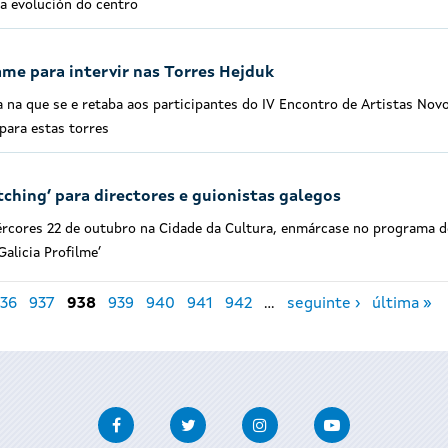
a evolución do centro
ame para intervir nas Torres Hejduk
 na que se e retaba aos participantes do IV Encontro de Artistas Nov
para estas torres
tching’ para directores e guionistas galegos
ércores 22 de outubro na Cidade da Cultura, enmárcase no programa d
alicia Profilme’
36
937
938
939
940
941
942
…
seguinte ›
última »
Facebook
Twitter
Instagram
Youtube