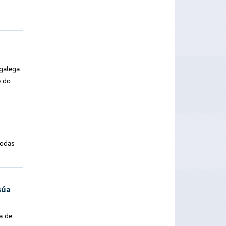
galega
e do
vodas
súa
a de