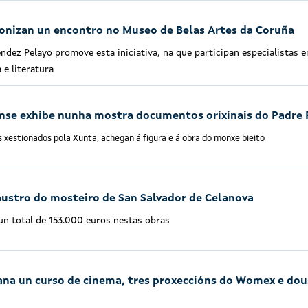
gonizan un encontro no Museo de Belas Artes da Coruña
dez Pelayo promove esta iniciativa, na que participan especialistas e
a e literatura
ense exhibe nunha mostra documentos orixinais do Padre 
xestionados pola Xunta, achegan á figura e á obra do monxe bieito
austro do mosteiro de San Salvador de Celanova
 un total de 153.000 euros nestas obras
na un curso de cinema, tres proxeccións do Womex e dou