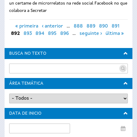
un certame de microrrelatos na rede social Facebook no que
colabora a Secretar
Páxinas
« primeira
‹ anterior
…
888
889
890
891
892
893
894
895
896
…
seguinte ›
última »
BUSCA NO TEXTO
ÁREA TEMÁTICA
DATA DE INICIO
Data
de