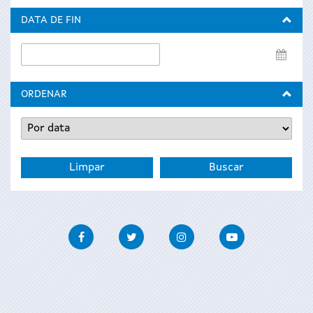
inicio
DATA DE FIN
Data
de
fin
ORDENAR
Facebook
Twitter
Instagram
Youtube