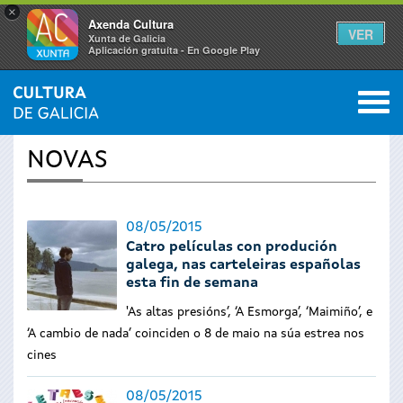
×
Axenda Cultura
VER
Xunta de Galicia
Aplicación gratuíta - En Google Play
Saltar al menú
M
INICIO
›
ACTUALIDADE
0
Vostede
NOVAS
está
aquí
08/05/2015
Catro películas con produción
galega, nas carteleiras españolas
esta fin de semana
'As altas presións’, ‘A Esmorga’, ‘Maimiño’, e
‘A cambio de nada’ coinciden o 8 de maio na súa estrea nos
cines
08/05/2015