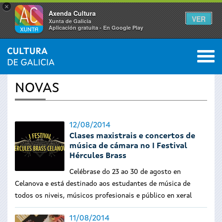
×
Axenda Cultura
VER
Xunta de Galicia
Aplicación gratuíta - En Google Play
Saltar al menú
M
INICIO
›
ACTUALIDADE
0
Vostede
NOVAS
está
aquí
12/08/2014
Clases maxistrais e concertos de
música de cámara no I Festival
Hércules Brass
Celébrase do 23 ao 30 de agosto en
Celanova e está destinado aos estudantes de música de
todos os niveis, músicos profesionais e público en xeral
11/08/2014