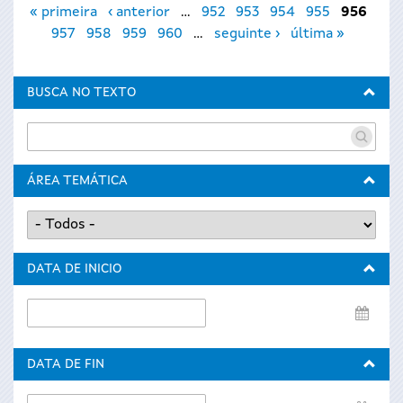
« primeira
‹ anterior
…
952
953
954
955
956
957
958
959
960
…
seguinte ›
última »
BUSCA NO TEXTO
ÁREA TEMÁTICA
DATA DE INICIO
Data
de
inicio
DATA DE FIN